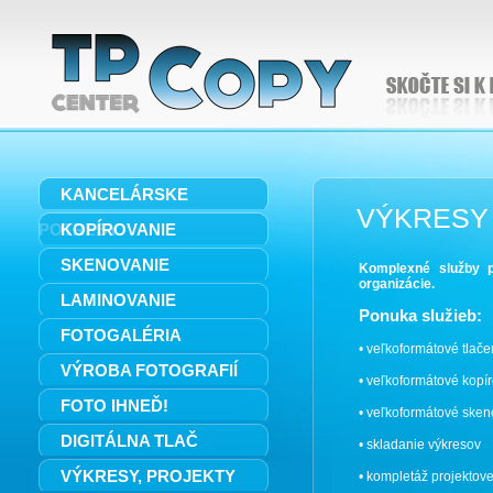
KANCELÁRSKE
VÝKRESY
POTREBY
KOPÍROVANIE
SKENOVANIE
Komplexné služby pr
organizácie.
LAMINOVANIE
Ponuka služieb:
FOTOGALÉRIA
• veľkoformátové tlače
VÝROBA FOTOGRAFIÍ
• veľkoformátové kopí
FOTO IHNEĎ!
• veľkoformátové sken
DIGITÁLNA TLAČ
• skladanie výkresov
VÝKRESY, PROJEKTY
• kompletáž projektov